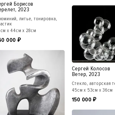
ергей Борисов
ерелет, 2023
юминий, литье, тонировка,
астик
см x 44см x 28см
60 000
₽
Сергей Колосов
Ветер, 2023
Стекло, авторская 
45см x 53см x 36см
150 000
₽