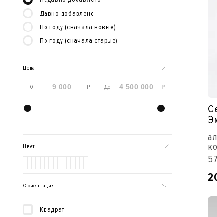
Давно добавлено
По году (сначала новые)
По году (сначала старые)
Цена
От
До
₽
₽
С
Э
ал
ко
Цвет
57
2
Ориентация
Квадрат