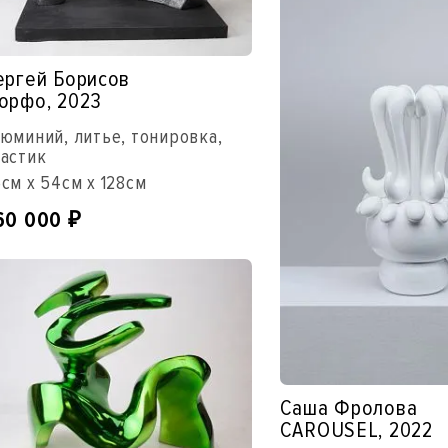
ергей Борисов
орфо, 2023
юминий, литье, тонировка,
астик
см x 54см x 128см
60 000
₽
Саша Фролова
CAROUSEL, 2022