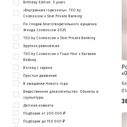
Birthday Edition: 5 years
«Внутренние горизонты». TEO by
Cosmoscow x Sber Private Banking
По следам Благотворительного аукциона
Фонда Cosmoscow 2025
TEO by Cosmoscow x Sber Private Banking
Хрупкое равновесие
TEO by Cosmoscow x Гоша Ykor x Евгения
Войнар
Р
Взгляд с экрана
«
Простые движения
Ке
В ожидании Нового года
81
Вещественное доказательство. Oбъекты и
скульптуры
3
Детская комната
Подборки от 200 000 ₽
Подборки до 150 000 ₽