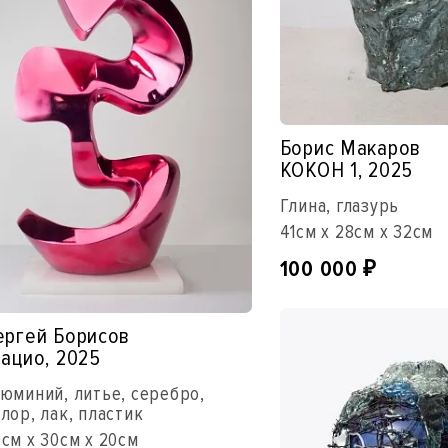
Борис Макаров
КОКОН 1, 2025
Глина, глазурь
41см x 28см x 32см
100 000
₽
ергей Борисов
рацио, 2025
юминий, литье, серебро,
лор, лак, пластик
см x 30см x 20см