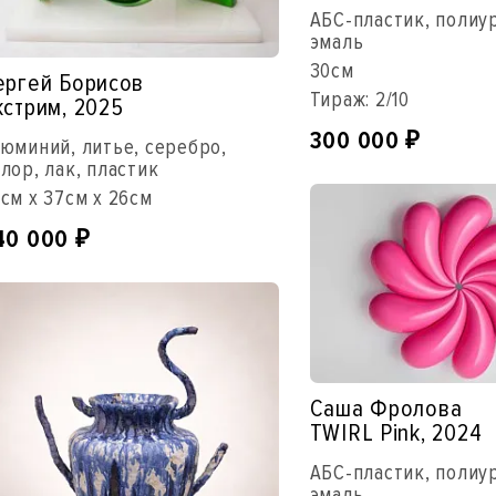
АБС-пластик, полиу
эмаль
30см
ергей Борисов
Тираж: 2/10
кстрим, 2025
300 000
₽
юминий, литье, серебро,
лор, лак, пластик
см x 37см x 26см
40 000
₽
Саша Фролова
TWIRL Pink, 2024
АБС-пластик, полиу
эмаль