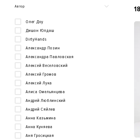
Автор
1
Олег Доу
Дишон Юлдаш
DirtyHands
Александр Позин
Александра Павловская
Алексей Веселовский
Алексей Громов
Алексей Лука
Алиса Омельянцева
Андрей Люблинский
Андрей Сяйлев
Анна Казьмина
Анна Куняева
Аня Гросицкая