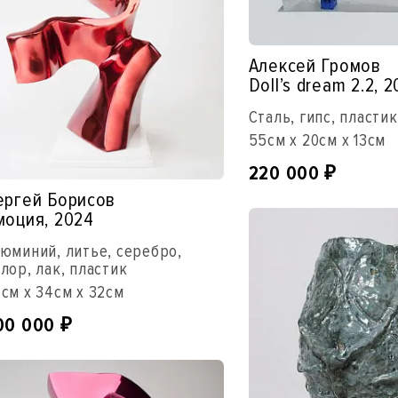
Алексей Громов
Doll’s dream 2.2, 
Сталь, гипс, пластик
55см x 20см x 13см
220 000
₽
ергей Борисов
моция, 2024
юминий, литье, серебро,
лор, лак, пластик
см x 34см x 32см
00 000
₽