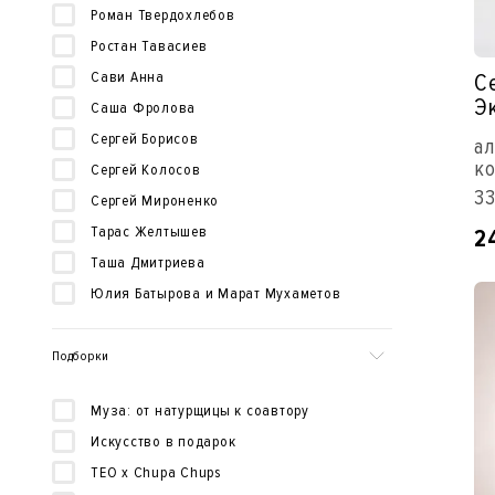
Роман Твердохлебов
Ростан Тавасиев
Сави Анна
С
Э
Саша Фролова
Сергей Борисов
ал
ко
Сергей Колосов
33
Сергей Мироненко
Тарас Желтышев
2
Таша Дмитриева
Юлия Батырова и Марат Мухаметов
Подборки
Муза: от натурщицы к соавтору
Искусство в подарок
TEO x Chupa Chups