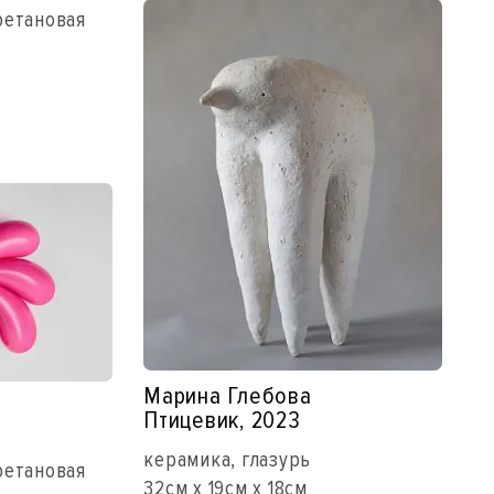
ретановая
Марина Глебова
Птицевик, 2023
керамика, глазурь
ретановая
32см x 19см x 18см