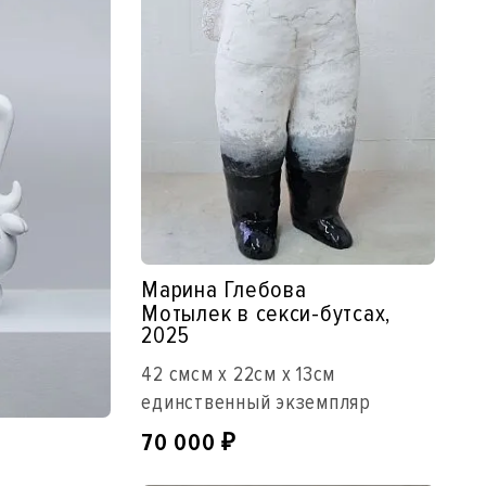
Марина Глебова
Мотылек в секси-бутсах,
2025
42 смсм x 22см x 13см
единственный экземпляр
70 000
₽