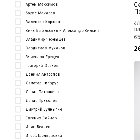
С
Артем Максимов
П
Борис Макаров
Валентин Коржов
ал
пл
Вика Бегальская и Александр Вилкин
65
Владимир Чернышёв
2
Владислав Муханов
Вячеслав Ерещук
Григорий Орехов
Даниил Антропов
Деметер Чипарус
Денис Патракеев
Денис Прасолов
Дмитрий Булныгин
Евгения Войнар
Иван Беляев
Игорь Шелковский