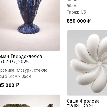
90см
Тираж: 1/5
850 000
₽
оман Твердохлебов
070707», 2025
рамика, глазури, стекло
см x 51см x 36см
85 000
₽
Саша Фролова
TWIRL, 2021