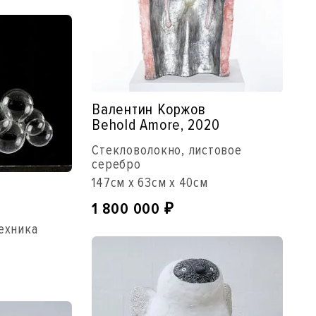
Валентин Коржов
Behold Amore, 2020
Стекловолокно, листовое
серебро
147см x 63см x 40см
1 800 000
₽
техника