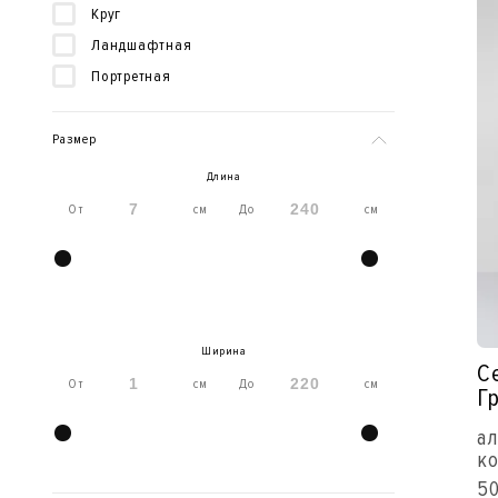
Круг
Ландшафтная
Портретная
Размер
Длина
От
см
До
см
Ширина
С
От
см
До
см
Г
ал
ко
50