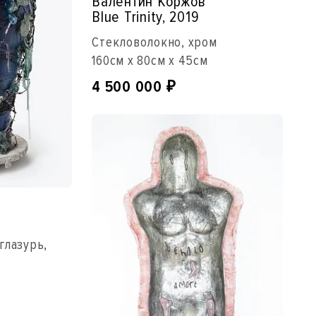
Валентин Коржов
Blue Trinity, 2019
Стекловолокно, хром
160см x 80см x 45см
4 500 000
₽
глазурь,