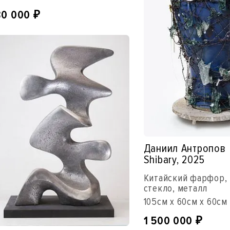
80 000
₽
Даниил Антропов
Shibary, 2025
Китайский фарфор, 
стекло, металл
105см x 60см x 60см
1 500 000
₽