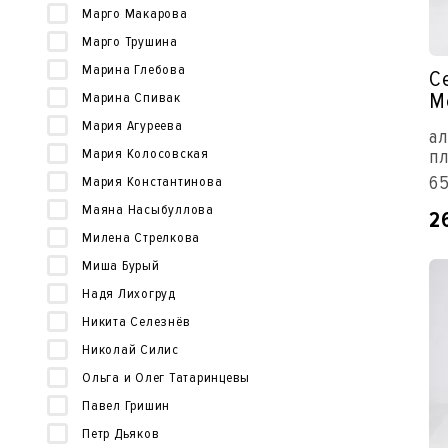
Марго Макарова
Марго Трушина
Марина Глебова
С
М
Марина Спивак
Мария Агуреева
ал
Мария Колосовская
пл
65
Мария Константинова
Маяна Насыбуллова
2
Милена Стрелкова
Миша Бурый
Надя Лихогруд
Никита Селезнёв
Николай Силис
Ольга и Олег Татаринцевы
Павел Гришин
Петр Дьяков