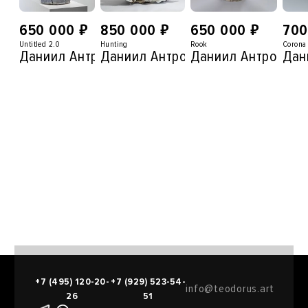
₽
₽
₽
650 000
850 000
650 000
70
Untitled 2.0
Hunting
Rook
Corona
Даниил Антропов
Даниил Антропов
Даниил Антропов
Дан
+7 (495) 120-20-
+7 (929) 523-54-
info@teodorus.art
26
51