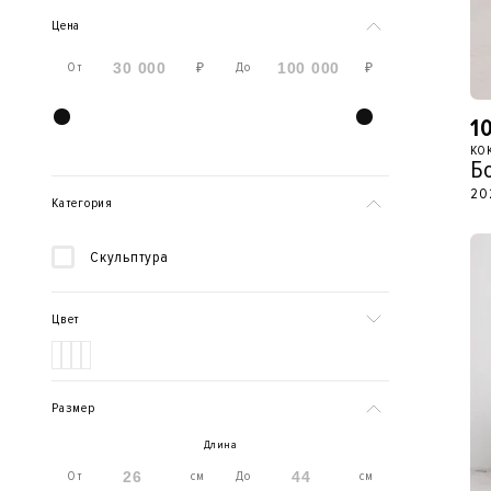
Цена
От
До
₽
₽
1
КО
Б
20
Категория
Скульптура
Цвет
Размер
Длина
От
см
До
см