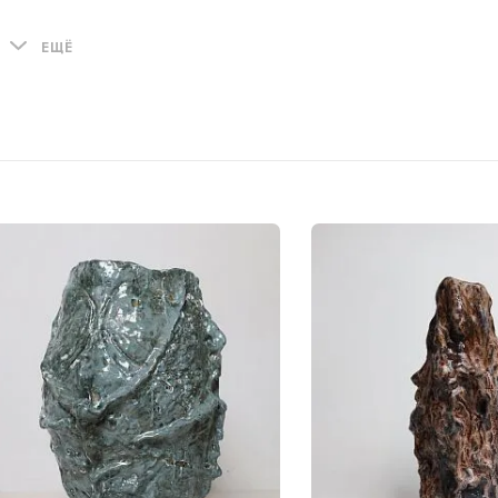
Работы Бориса являются результатом внимательного 
ЕЩЁ
природными формами. Текстуры камня, древесной коры,
и уникальны, именно это художник стремится воссозд
объектах. Вдохновляясь природными процессами и, 
статичностью пещерных систем, Борис стремится надели
неторопливости, плавности, характерной для природног
становится центром сосредоточения внимания, погру
медитации. Борис создает визуальные компози
взаимодействуют друг с другом и с окружающей средой.