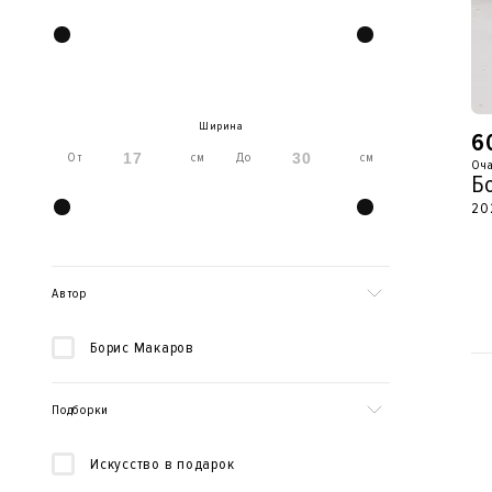
Ширина
6
От
см
До
см
Оча
Б
20
Автор
Борис Макаров
Подборки
Искусство в подарок