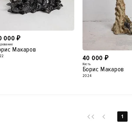
0 000
₽
рование
орис Макаров
22
40 000
₽
Кость
Борис Макаров
2024
1