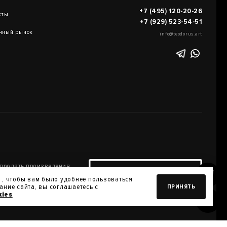
+7 (495) 120-20-26
кты
+7 (929) 523-54-51
чный рынок
info@teodorus.art
 продать произведения
ПРОДАТЬ РАБОТУ
оей коллекции
 , чтобы вам было удобнее пользоваться
ние сайта, вы соглашаетесь с
ПРИНЯТЬ
kies