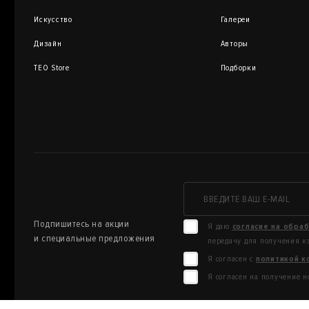
Искусство
Галереи
Дизайн
Авторы
TEO Store
Подборки
Подпишитесь на акции
Я даю
согласие на обра
и специальные предложения
передачу для получения к
Я согласен с
политикой к
Я согласен на получение н