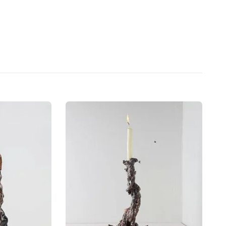
созерцания и вдохновения
 плодов растений — сложны
ать в своих керамических
в частности, неизменной
ть зрителя способностью к
о естества. Каждый объект
жая зрителя в состояние
ции, элементы которых