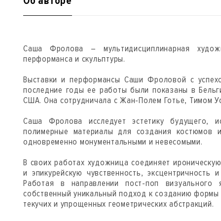
Об авторе
Саша Фролова – мультидисциплинарная худож
перформанса и скульптуры.
Выставки и перформансы Саши Фроловой с успехо
последние годы ее работы были показаны в Бельги
США. Она сотрудничала с Жан-Полем Готье, Тимом Уо
Саша Фролова исследует эстетику будущего, и
полимерные материалы для создания костюмов и
одновременно монументальными и невесомыми.
В своих работах художница соединяет ироническу
и эпикурейскую чувственность, эксцентричность 
Работая в направлении пост-поп визуального 
собственный уникальный подход к созданию формы
текучих и упрощенных геометрических абстракций.