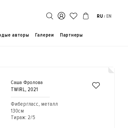
RU
EN
/
одые авторы
Галереи
Партнеры
Саша Фролова
TWIRL
, 2021
Фибергласс, металл
130см
Тираж: 2/5