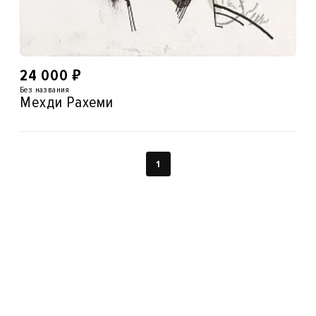
₽
24 000
Без названия
Мехди Рахеми
1