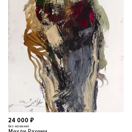
₽
24 000
Без названия
Мехди Рахеми