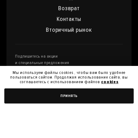
Возврат
Контакты
Вторичный рынок
Подпишитесь на акции
и специальные предложения
Мы используем файлы cookies , чтобы вам было удобнее
пользоваться сайтом. Продолжая использование сайта, вы
соглашаетесь с использованием файлов
cookies
Я даю
согласие на обработку моих персональных
ПРИНЯТЬ
данных
и их передачу для получения кэшбэк.
Я согласен с
политикой конфиденциальности
Я согласен на получение новостей, акций и скидок
У нас вы можете продать произведения