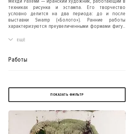
Мехди Рахеми — иранский художник, работающий в
техниках рисунка и эстампа. Его творчество
условно делится на два периода: до и после
выставки Swamp («Болото»). Ранние работы
характеризуются преувеличенными формами фигур
и чётким отделением фона. В более позднем
периоде фигуры постепенно растворяются в
ЕЩЁ
окружающем пространстве. Как отмечает Фуад
Наджмедин, в работах из серии Swamp
«изображённые фигуры утратили свою
Работы
целостность и превратились в груды пятен. Линии
иногда собираются в органы и тела, а иногда
становятся чудовищными, поглощая другие
формы».
ПОКАЗАТЬ ФИЛЬТР