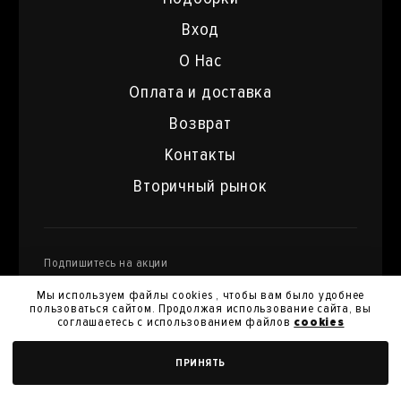
Вход
О Нас
Оплата и доставка
Возврат
Контакты
Вторичный рынок
Подпишитесь на акции
и специальные предложения
Мы используем файлы cookies , чтобы вам было удобнее
пользоваться сайтом. Продолжая использование сайта, вы
соглашаетесь с использованием файлов
cookies
Я даю
согласие на обработку моих персональных
ДОБАВИТЬ В КОРЗИНУ
ПРИНЯТЬ
данных
и их передачу для получения кэшбэк.