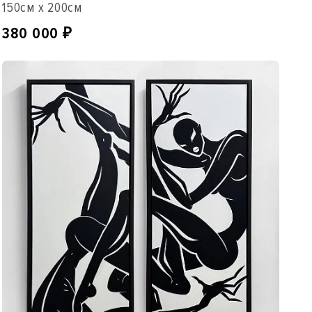
150см x 200см
380 000
₽