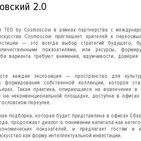
овский 2.0
и TEO by Cosmoscow в рамках партнерства с междунар
искусства Cosmoscow приглашает зрителей к переосмы
вестиции — это всегда выбор стратегий будущего, б
оличественными показателями, или ресурсы, формир
оба варианта требуют внимания, вдумчивости, доверия 
ксте каждая экспозиция — пространство для культур
и формирования собственной коллекции, которое ста
ьерах. Такая практика, опирающаяся на вовлечение в 
е на неконвенциональной площадке, доступна в офисах
огословском переулке.
кая подборка, которая будет представлена в офисах Сбе
ода, продолжает диалог о понимании капитала как катег
кономических показателей, и предлагает гостям и к
искусство как форму интеллектуальной инвестиции.