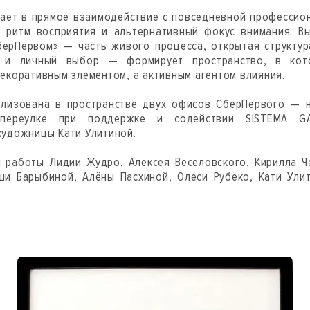
пает в прямое взаимодействие с повседневной профессио
 ритм восприятия и альтернативный фокус внимания. В
берПервом» — часть живого процесса, открытая структу
ю и личный выбор — формирует пространство, в кото
декоративным элементом, а активным агентом влияния.
ализована в пространстве двух офисов СберПервого — н
 переулке при поддержке и содействии SISTEMA GAL
художницы Кати Улитиной.
 работы Лидии Жудро, Алексея Веселовского, Кирилла 
ши Барыбиной, Алёны Пасхиной, Олеси Рубеко, Кати Ули