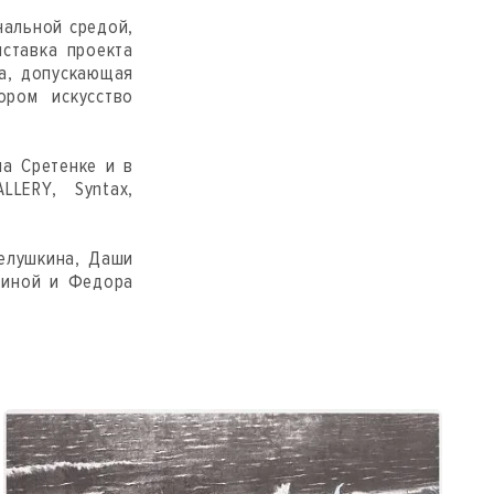
нальной средой,
ыставка проекта
ра, допускающая
ром искусство
а Сретенке и в
LERY, Syntax,
Челушкина, Даши
тиной и Федора