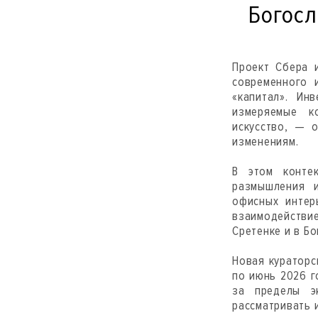
Богосл
Проект Сбера 
современного 
«капитал». Ин
измеряемые к
искусство, — 
изменениям.
В этом конте
размышления 
офисных интер
взаимодействи
Сретенке и в Б
Новая кураторс
по июнь 2026 г
за пределы э
рассматривать 