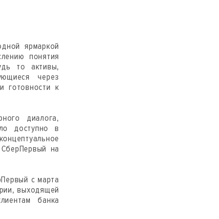
одной ярмаркой
слению понятия
удь то активы,
ующиеся через
и готовности к
ного диалога,
ло доступно в
концептуальное
 СберПервый на
рПервый с марта
ории, выходящей
лиентам банка