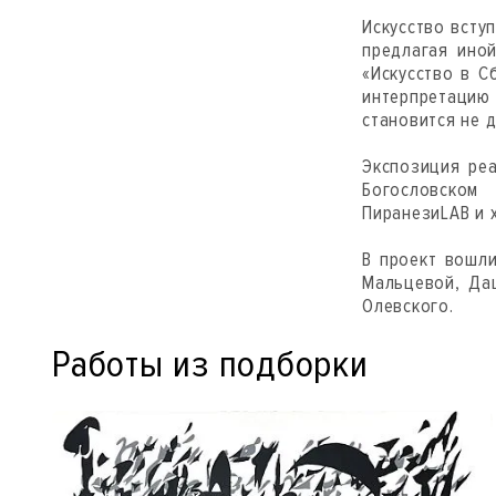
Искусство всту
предлагая иной
«Искусство в С
интерпретаци
становится не 
Экспозиция ре
Богословском
ПиранезиLAB и 
В проект вошли
Мальцевой, Да
Олевского.
Работы из подборки