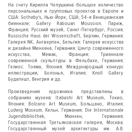
На счету Кирилла Челушкина большое количество
персональныех и групповых проектов в Европе и
США: Sotheby's, Нью-Йорк, США; 54-я Венецианская
биеннале; Gallery Rabouan Moussion. Париж,
Франция; Русский музей, Санкт-Петербург, Россия;
Russische Haus der Wissenschaft, Берлин, Германия;
Галерея NK, Антверпен, Бельгия; Галерея искусства
и дизайна Мюнхена, Германия; Центр современного
искусства, Мемак, Франция; Триеннале
современной скульптуры в Фельбахе, Германия;
Гелиос. Тояма, Япония; Международный конкурс
иллюстрации, Болонья, Италия; Knoll Gallery.
Будапешт, Венгрия и др.
Произведения художника представлены в
собраниях музеев: Itabashi Art Museum, Токио,
Япония; Bolzano Art Museum, Больцано, Италия;
Ludwig Museum, Кельн, Германия; Die Internationale
Jugendbibliothek, Мюнхен, Германия;
Государственная Третьяковская галерея, Москва;
Государственный музей архитектуры им. А.В.