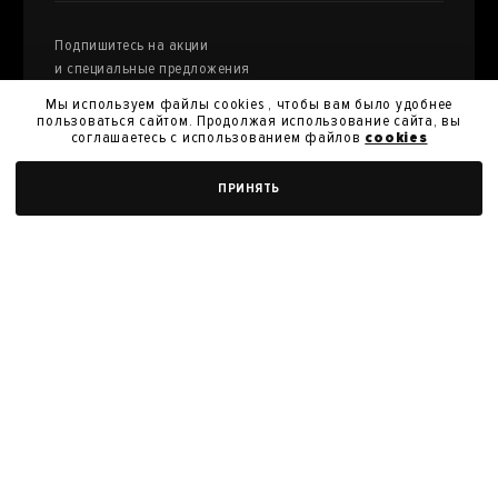
Подпишитесь на акции
и специальные предложения
Мы используем файлы cookies , чтобы вам было удобнее
пользоваться сайтом. Продолжая использование сайта, вы
соглашаетесь с использованием файлов
cookies
Я даю
согласие на обработку моих персональных
ДОБАВИТЬ В КОРЗИНУ
ПРИНЯТЬ
данных
и их передачу для получения кэшбэк.
Я согласен с
политикой конфиденциальности
Я согласен на получение новостей, акций и скидок
У нас вы можете продать произведения
искусства из своей коллекции
ПРОДАТЬ РАБОТУ
Политика конфиденциальности