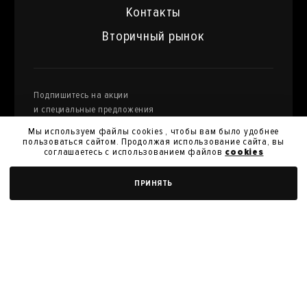
Контакты
Вторичный рынок
Подпишитесь на акции
и специальные предложения
Мы используем файлы cookies , чтобы вам было удобнее
пользоваться сайтом. Продолжая использование сайта, вы
соглашаетесь с использованием файлов
cookies
Я даю
согласие на обработку моих персональных
ДОБАВИТЬ В КОРЗИНУ
ПРИНЯТЬ
данных
и их передачу для получения кэшбэк.
Я согласен с
политикой конфиденциальности
Я согласен на получение новостей, акций и скидок
У нас вы можете продать произведения
искусства из своей коллекции