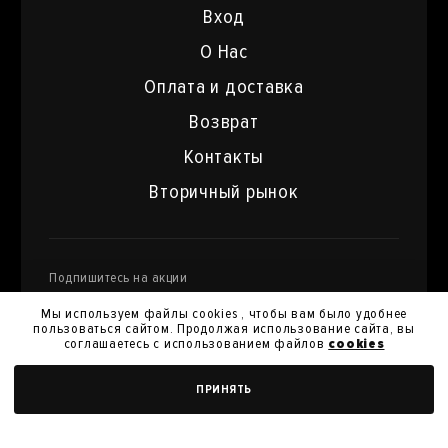
Вход
О Нас
Оплата и доставка
Возврат
Контакты
Вторичный рынок
Подпишитесь на акции
и специальные предложения
Мы используем файлы cookies , чтобы вам было удобнее
пользоваться сайтом. Продолжая использование сайта, вы
соглашаетесь с использованием файлов
cookies
Я даю
согласие на обработку моих персональных
ДОБАВИТЬ В КОРЗИНУ
ПРИНЯТЬ
данных
и их передачу для получения кэшбэк.
Я согласен с
политикой конфиденциальности