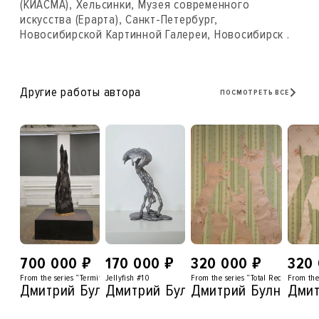
(КИАСМА), Хельсинки, Музея современного
искусства (Ерарта), Санкт-Петербург,
Новосибирской Картинной Галереи, Новосибирск .
Другие работы автора
ПОСМОТРЕТЬ ВСЕ
₽
₽
₽
700 000
170 000
320 000
320
From the series “Termitaries-2”
Jellyfish #10
From the series “Total Recall”
From the 
Дмитрий Булныгин
Дмитрий Булныгин
Дмитрий Булныгин
Дмит