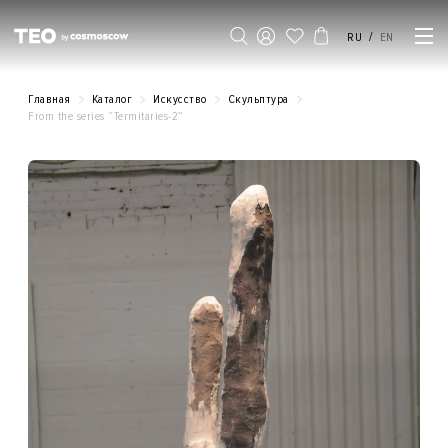
/
RU
EN
Главная
Каталог
Искусство
Скульптура
From the series “Termitaries-2”