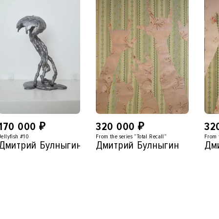
170 000
₽
320 000
₽
32
Jellyfish #10
From the series “Total Recall”
From t
Дмитрий Булныгин
Дмитрий Булныгин
Дм