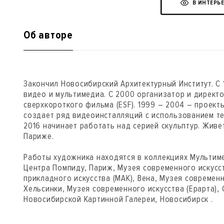
В ИНТЕРЬ
Об авторе
Закончил Новосибирский Архитектурный Институт. С
видео и мультимедиа. С 2000 организатор и дирек
cверхкороткого фильма (ESF). 1999 – 2004 – проекты
создает ряд видеоинсталляций c использованием те
2016 начинает работать над серией скульптур. Живе
Париже.
Работы художника находятся в коллекциях Мультиме
Центра Помпиду, Париж, Музея современного искусст
прикладного искусства (МАК), Вена, Музея современн
Хельсинки, Музея современного искусства (Ерарта), 
Новосибирской Картинной Галереи, Новосибирск .