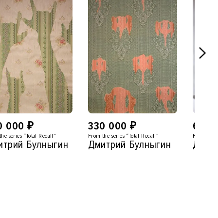
0 000
₽
330 000
₽
600 
he series “Total Recall”
From the series “Total Recall”
From the s
итрий Булныгин
Дмитрий Булныгин
Дмит