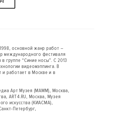
ЕРЕ
 1998, основной жанр работ –
тор международного фестиваля
 в группе “Синие носы”. С 2013
хнологии видеомэппинга. В
т и работает в Москве и в
диа Арт Музея (МАММ), Москва,
ва, ART4.RU, Москва, Музея
ого искусства (КИАСМА),
Санкт-Петербург,