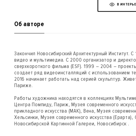
В ИНТЕРЬ
Об авторе
Закончил Новосибирский Архитектурный Институт. С
видео и мультимедиа. С 2000 организатор и дирек
cверхкороткого фильма (ESF). 1999 – 2004 – проекты
создает ряд видеоинсталляций c использованием те
2016 начинает работать над серией скульптур. Живе
Париже.
Работы художника находятся в коллекциях Мультиме
Центра Помпиду, Париж, Музея современного искусст
прикладного искусства (МАК), Вена, Музея современн
Хельсинки, Музея современного искусства (Ерарта), 
Новосибирской Картинной Галереи, Новосибирск .