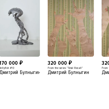
170 000
₽
320 000
₽
32
Jellyfish #10
From the series “Total Recall”
From t
Дмитрий Булныгин
Дмитрий Булныгин
Дм