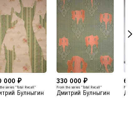
0 000
₽
330 000
₽
600 
he series “Total Recall”
From the series “Total Recall”
From the s
итрий Булныгин
Дмитрий Булныгин
Дмит