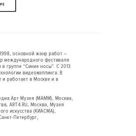
ЕРЕ
 1998, основной жанр работ –
тор международного фестиваля
 в группе “Синие носы”. С 2013
хнологии видеомэппинга. В
т и работает в Москве и в
диа Арт Музея (МАММ), Москва,
ва, ART4.RU, Москва, Музея
ого искусства (КИАСМА),
Санкт-Петербург,