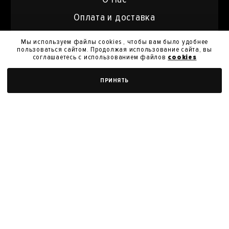
Оплата и доставка
Возврат
Мы используем файлы cookies , чтобы вам было удобнее
пользоваться сайтом. Продолжая использование сайта, вы
Контакты
соглашаетесь с использованием файлов
cookies
Вторичный рынок
ДОБАВИТЬ В КОРЗИНУ
ПРИНЯТЬ
Подпишитесь на акции
и специальные предложения
Я даю
согласие на обработку моих персональных
данных
и их передачу для получения кэшбэк.
Я согласен с
политикой конфиденциальности
Я согласен на получение новостей, акций и скидок