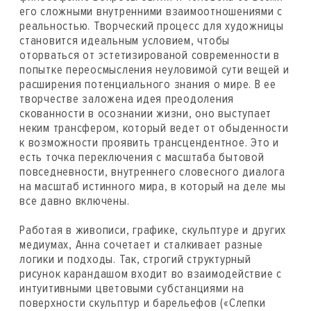
его сложными внутренними взаимоотношениями с
реальностью. Творческий процесс для художницы
становится идеальным условием, чтобы
оторваться от эстетизированой современности в
попытке переосмысления неуловимой сути вещей и
расширения потенциального знания о мире. В ее
творчестве заложена идея преодоления
скованности в осознании жизни, оно выступает
неким трансфером, который ведет от обыденности
к возможности проявить трансцендентное. Это и
есть точка переключения с масштаба бытовой
повседневности, внутреннего словесного диалога
на масштаб истинного мира, в который на деле мы
все давно включены.
Работая в живописи, графике, скульптуре и других
медиумах, Анна сочетает и сталкивает разные
логики и подходы. Так, строгий структурный
рисунок карандашом входит во взаимодействие с
интуитивными цветовыми субстанциями на
поверхности скульптур и барельефов («Слепки