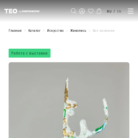
/
RU
EN
Главная
Каталог
Искусство
Живопись
Без названия
Работа с выставки