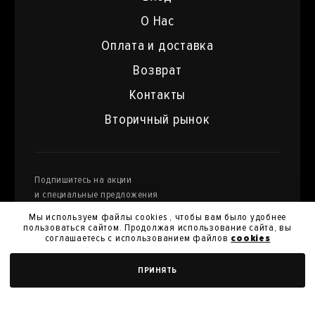
О Нас
Оплата и доставка
Возврат
Контакты
Вторичный рынок
Подпишитесь на акции
и специальные предложения
Мы используем файлы cookies , чтобы вам было удобнее
пользоваться сайтом. Продолжая использование сайта, вы
соглашаетесь с использованием файлов
cookies
Я даю
согласие на обработку моих персональных
ДОБАВИТЬ В КОРЗИНУ
ПРИНЯТЬ
данных
и их передачу для получения кэшбэк.
Я согласен с
политикой конфиденциальности
Я согласен на получение новостей, акций и скидок