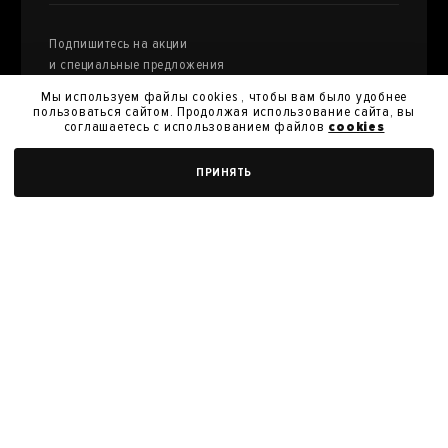
Подпишитесь на акции
и специальные предложения
Мы используем файлы cookies , чтобы вам было удобнее
пользоваться сайтом. Продолжая использование сайта, вы
соглашаетесь с использованием файлов
cookies
Я даю
согласие на обработку моих персональных
ДОБАВИТЬ В КОРЗИНУ
ПРИНЯТЬ
данных
и их передачу для получения кэшбэк.
Я согласен с
политикой конфиденциальности
Я согласен на получение новостей, акций и скидок
У нас вы можете продать произведения
искусства из своей коллекции
ПРОДАТЬ РАБОТУ
Политика конфиденциальности