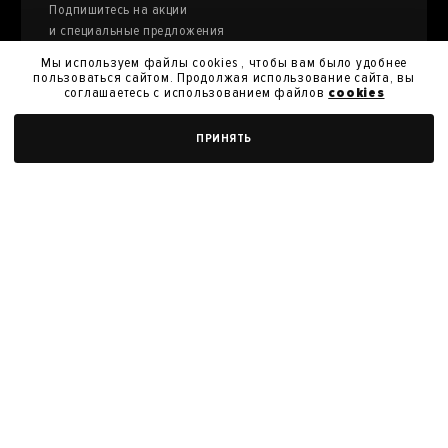
Подпишитесь на акции
и специальные предложения
Мы используем файлы cookies , чтобы вам было удобнее
пользоваться сайтом. Продолжая использование сайта, вы
соглашаетесь с использованием файлов
cookies
Я даю
согласие на обработку моих персональных
ДОБАВИТЬ В КОРЗИНУ
ПРИНЯТЬ
данных
и их передачу для получения кэшбэк.
Я согласен с
политикой конфиденциальности
Я согласен на получение новостей, акций и скидок
У нас вы можете продать произведения
искусства из своей коллекции
ПРОДАТЬ РАБОТУ
Политика конфиденциальности
Пользовательское соглашение