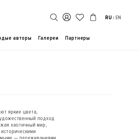
RU
EN
/
одые авторы
Галереи
Партнеры
ют яркие цвета,
художественный подход
ажая хаотичный мир,
 историческими
емыми — переживаниями,