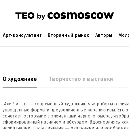
Арт-консультант
Вторичный рынок
Авторы
Мол
О художнике
Творчество и выставки
Али Читсаз — современный художник, чьи работы отлича
упрощённые формы и преувеличенные перспективы. Его 
сочетает остроумие с элементами чёрного юмора, изобр
сформированный насилием и абсурдом. Вдохновляясь как
нарративами, так и личными — реальными или вообража