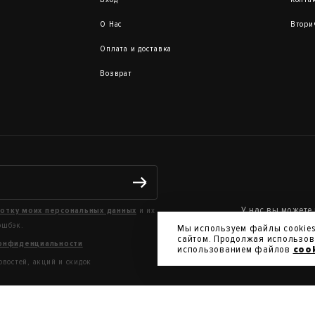
О Нас
Втори
Оплата и доставка
Возврат
У нас вы можете
ботку моих персональных данных
и их
искусства из св
эшбэк.
Мы используем файлы cookies
сайтом. Продолжая использова
онфиденциальности
использованием файлов
coo
овостей, акций и скидок