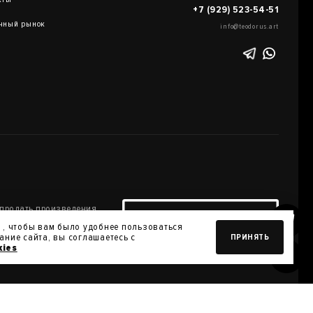
+7 (929) 523-54-51
чный рынок
info@teodorus.art
 продать произведения
ПРОДАТЬ РАБОТУ
оей коллекции
 , чтобы вам было удобнее пользоваться
ние сайта, вы соглашаетесь с
ПРИНЯТЬ
kies