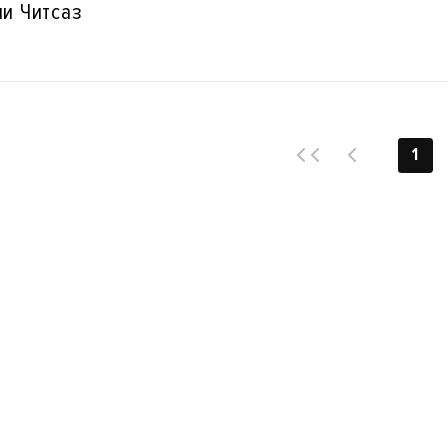
ли Читсаз
1