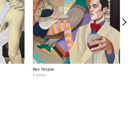
Иво Петров
Да
0 работ
Фр
7 