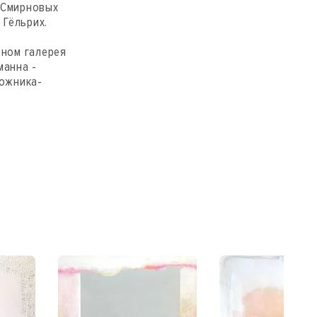
 Смирновых
 Гёльрих.
вном галерея
манна -
дожника-