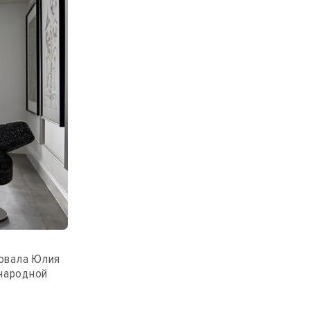
новала Юлия
ународной