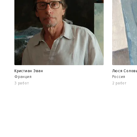
Кристиан Эван
Люся Соловь
Франция
Россия
3 работ
2 работ