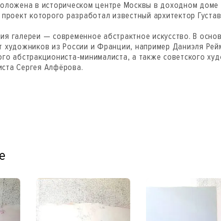
положена в историческом центре Москвы в доходном доме
 проект которого разработал известный архитектор Густав
ия галереи — современное абстрактное искусство. В осно
т художников из России и Франции, например Даниэля Рей
ого абстракциониста-минималиста, а также советского ху
ста Сергея Алфёрова.
е