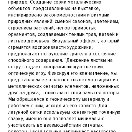
природе. Создание серии металлических
объектов, представленных на выставке,
инспирировано закономерностями и ритмами
природных явлений: сменой сезонов, цветением,
строением растений, неповторимостью
орнаментов, создаваемых тенями трав, ветвей и
листьев деревьев. Визуальный эффект, который
стремятся воспроизвести художники,
предполагает погружение зрителя в состояние
спокойного созерцания. "Движение листвы на
ветру создаёт завораживающую световую
оптическую игру. Фиксируя это впечатление, мы
представляем ее в плоскостных композициях из
металлических сетчатых элементов, наложенных
друг на друга, - описывают свой замысел авторы. -
Мы обращаемся к техническому материалу и
работаем с ним, исходя из его свойств. Для
латунной сетки используем контактную точечную
сварку, именно она позволяет минимально
участвовать во взаимодействии сетчатых
полотен. Такая техника напоминает мастерство