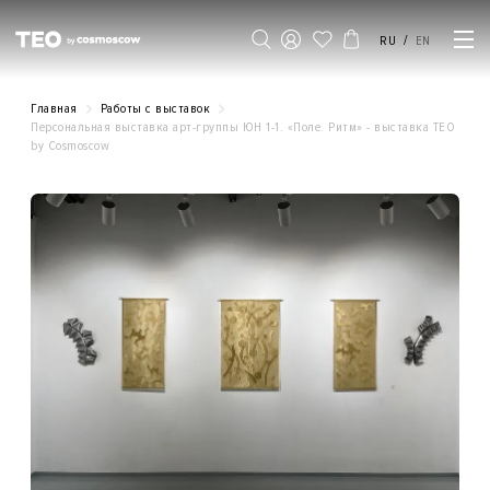
/
RU
EN
Главная
Работы с выставок
Персональная выставка арт-группы ЮН 1-1. «Поле. Ритм» - выставка ТЕO
by Cosmoscow