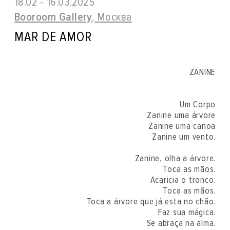
18.02 - 16.03.2025
Booroom Gallery
, Москва
MAR DE AMOR
ZANINE
Um Corpo
Zanine uma árvore
Zanine uma canoa
Zanine um vento.
Zanine, olha a árvore.
Toca as mãos.
Acaricia o tronco.
Toca as mãos.
Toca a árvore que já esta no chão.
Faz sua mágica.
Se abraça na alma.