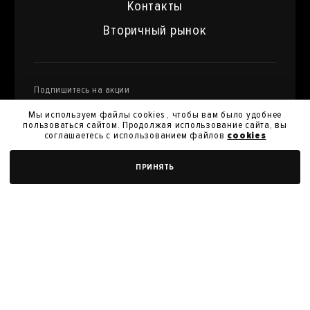
Контакты
Вторичный рынок
Подпишитесь на акции
и специальные предложения
Мы используем файлы cookies , чтобы вам было удобнее
пользоваться сайтом. Продолжая использование сайта, вы
соглашаетесь с использованием файлов
cookies
Я даю
согласие на обработку моих персональных
ПРИНЯТЬ
данных
и их передачу для получения кэшбэк.
Я согласен с
политикой конфиденциальности
Я согласен на получение новостей, акций и скидок
У нас вы можете продать произведения
искусства из своей коллекции