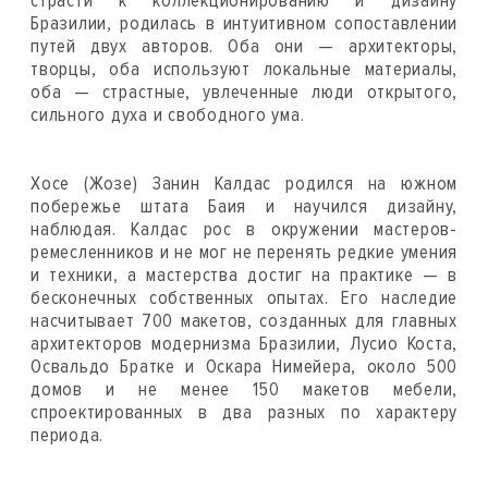
страсти к коллекционированию и дизайну
Бразилии, родилась в интуитивном сопоставлении
путей двух авторов. Оба они — архитекторы,
творцы, оба используют локальные материалы,
оба — страстные, увлеченные люди открытого,
сильного духа и свободного ума.
Хосе (Жозе) Занин Калдас родился на южном
побережье штата Баия и научился дизайну,
наблюдая. Калдас рос в окружении мастеров-
ремесленников и не мог не перенять редкие умения
и техники, а мастерства достиг на практике — в
бесконечных собственных опытах. Его наследие
насчитывает 700 макетов, созданных для главных
архитекторов модернизма Бразилии, Лусио Коста,
Освальдо Братке и Оскара Нимейера, около 500
домов и не менее 150 макетов мебели,
спроектированных в два разных по характеру
периода.