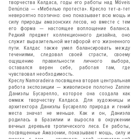
творчества Калдаса, годы его работы над Móveis
Denúncia — «Мебелью протеста». Кресло тет-а-тет
невероятно поэтично: оно показывает всю мощь и
силу природы амазонских лесов, но вместе с тем
его форма — настоящее воплощение баланса.
Редкий предмет коллекционного дизайна, оно
служит выразительной метафорой его жизненного
пути. Калдас также умел балансировать между
течениями, следовал своей страсти, своему
ощущению правильности личного выбора,
оставался верен себе, работая там, где
чувствовал необходимость.
Креслу Namoradeira посвящена вторая центральная
работа экспозиции — живописное полотно Zanine
Даниэлы Бусарелло, которое она создала как
оммаж творчеству Калдаса. Для художницы и
архитектора Даниэлы Бусарелло природа и гений
места значат не меньше. Как и он, Даниэла
родилась в Бразилии и выросла в окружении
вечных деревьев тропического леса. Ее работы,
посвященные Амазонии, показывают мощь, силу и