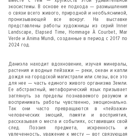
вместе с тем — хрупкость этой удивительной
экосистемы. В основе ее подхода — размышления
о связи всего живого, природной и необъяснимой,
пронизывающей все вокруг. На выставке
представлены работы художницы из серий Inner
Landscape, Elapsed Time, Hommage À Courbet, Mar
Verde и Anima Mundi, созданные в период с 2017 по
2024 год.
Даниэла находит вдохновение, изучая минералы,
растения и водные пейзажи — реки, океан и капли
дождя на городской магистрали или слезы, все это
для нее — часть единого живого организма Земли.
Ее абстрактный, метафорический язык призывает
заглянуть за пределы познаваемого разумом и
воспринимать работы чувственно, эмоционально.
Так они часто превращаются в «пейзажи»
человеческих эмоций, памяти и восприятия,
рассказывая о места и событиях, оставивших свой
след. Поэзия предмета, искренность и
увлеченность, уважение к месту — вот связующая