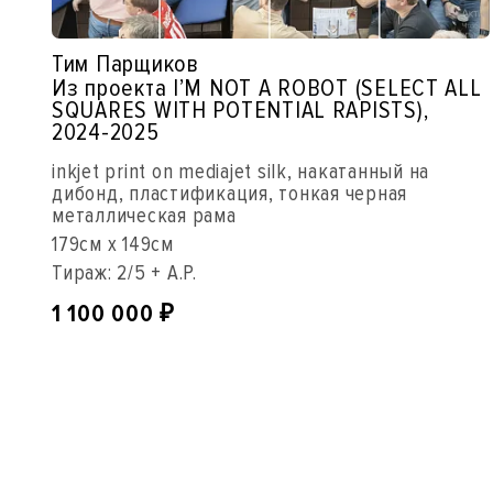
Тим Парщиков
Из проекта I’M NOT A ROBOT (SELECT ALL
SQUARES WITH POTENTIAL RAPISTS),
2024-2025
inkjet print on mediajet silk, накатанный на
дибонд, пластификация, тонкая черная
металлическая рама
179см x 149см
Тираж: 2/5 + A.P.
1 100 000
₽