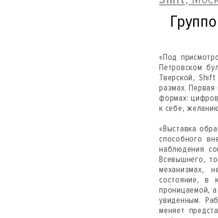
Группо
«Под присмотр
Петровском бул
Тверской, Shif
размах. Первая
формах: цифров
к себе, желани
«Выставка обра
способного вн
наблюдения со
Всевышнего, то
механизмах, 
состояние, в 
проницаемой, а
увиденным. Ра
меняет предст