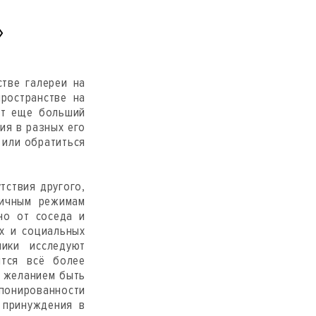
»
тве галереи на
пространстве на
ает еще больший
ия в разных его
 или обратиться
тствия другого,
личным режимам
но от соседа и
ах и социальных
ики исследуют
ится всё более
я желанием быть
понированности
 принуждения в