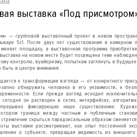
вая выставка «Под присмотром
ом» — групповой выставочный проект в новом пространс
ьваре 5с1. После двух лет существования в камерном 
t меняет площадку, а выставочная программа приобрет
 выставка на новом месте будет посвящена теме наблюден
ому контролю, вуайеризму, попыткам заглянуть в будущее
ю быть в центре внимания:
щается к трансформации взгляда — от конкретного прису
езапно обнаружить человека в его уязвимости, к без
временности. Если прежде взгляд исходил исключитель
 сегодня он растворен в сетях, интерфейсах, алгоритм
непрерывно фиксирующих наше существование. Художн
котором граница между частным и публичным станов
 стремление скрыться парадоксальным образом сменяетс
боты выставки рассматривают, как опыт постоянной экс
авление о субъекте, превращая видимость из внешнего