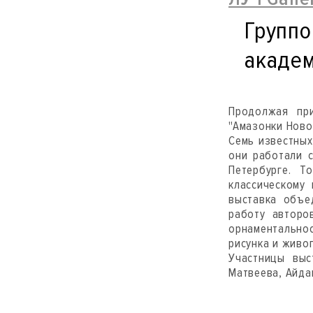
Группо
акаде
Продолжая при
"Амазонки Ново
Семь известных
они работали 
Петербурге. Т
классическому 
выставка объе
работу авторо
орнаментально
рисунка и живо
Участницы выс
Матвеева, Айда