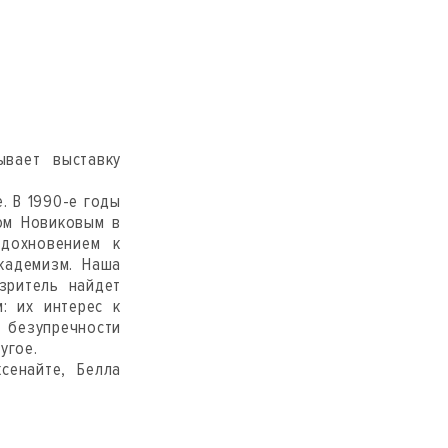
й
ывает выставку
. В 1990-е годы
ом Новиковым в
вдохновением к
академизм. Наша
зритель найдет
: их интерес к
 безупречности
угое.
сенайте, Белла