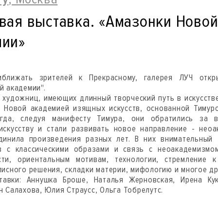
вая выставка. «Амазонки Ново
мии»
ближать зрителей к Прекрасному, галерея ЛУЧ откр
й академии".
 художниц, имеющих длинный творческий путь в искусстве
с Новой академией изящных искусств, основанной Тимур
огда, следуя манифесту Тимура, они обратились за 
искусству и стали развивать новое направление - нео
динила произведения разных лет. В них внимательный 
в с классическими образами и связь с неоакадемизмом
сти, ориентальным мотивам, технологии, стремление к
писного решения, складки материи, мифологию и многое др
тавки: Аннушка Броше, Наталья Жерновская, Ирена Кук
н Салахова, Юлия Страусс, Ольга Тобрелутс.