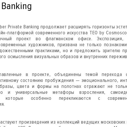
e Banking
Sber Private Banking продолжает расширять горизонты эсте
айн-платформой современного искусства TEO by Cosmosc
очный проект во флагманском офисе. Экспозиция,
современных художников, призвана не только познакоми
дожественными практиками, но и предложить зрителю п
ого осмысления визуальных образов и внутренних пережив
ставленные в проекте, объединены темой перехода о
ктивному состоянию пробуждения — эмоционального, ин
Образы, цвета и формы на полотнах отражают не толь
но и универсальные метафоры взросления, самоид
я, которые особенно перекликаются с совреме
я.
частвуют произведения из коллекций ведущих московских