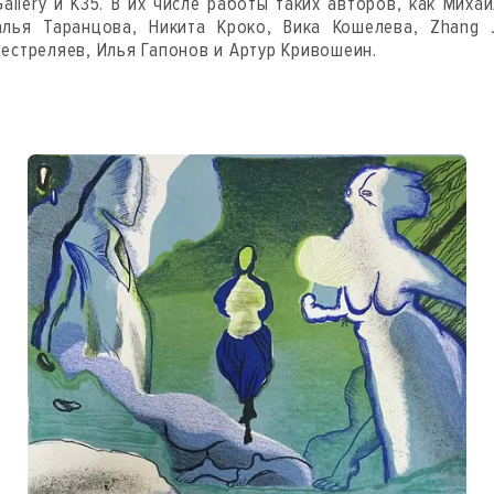
allery и К35. В их числе работы таких авторов, как Михаи
алья Таранцова, Никита Кроко, Вика Кошелева, Zhang J
Нестреляев, Илья Гапонов и Артур Кривошеин.