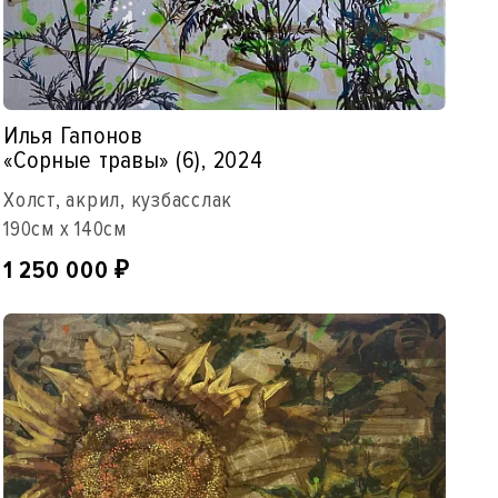
Илья Гапонов
«Сорные травы» (6), 2024
Холст, акрил, кузбасслак
190см x 140см
1 250 000
₽