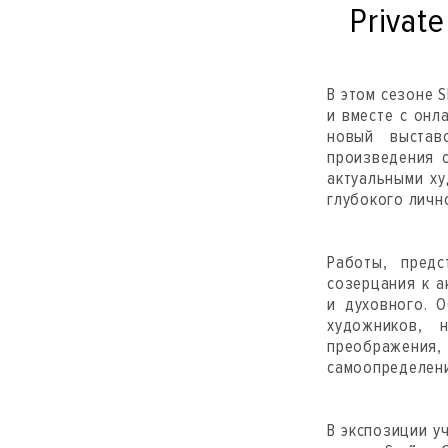
Privat
В этом сезоне 
и вместе с онл
новый выстав
произведения 
актуальными ху
глубокого личн
Работы, пред
созерцания к а
и духовного. 
художников, 
преображени
самоопределени
В экспозиции у