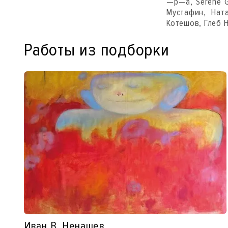
—р—a, Serẽne G
Мустафин, Нат
Котешов, Глеб 
Работы из подборки
Иван В. Ненашев