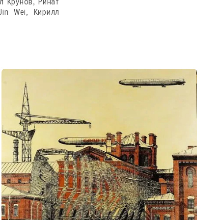
л Крунов, Ринат
in Wei, Кирилл