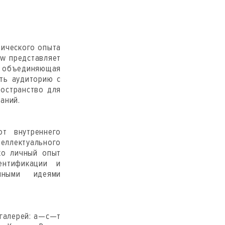
тического опыта
ow представляет
 объединяющая
ть аудиторию с
ространство для
аний.
т внутреннего
теллектуального
ко личный опыт
ентификации и
нными идеями
 галерей: a—с—т