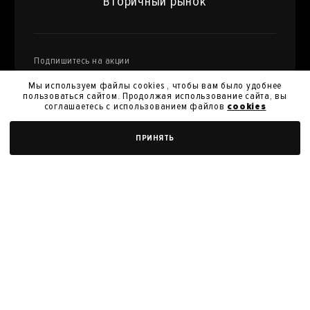
Вторичный рынок
Подпишитесь на акции
и специальные предложения
Мы используем файлы cookies , чтобы вам было удобнее
пользоваться сайтом. Продолжая использование сайта, вы
соглашаетесь с использованием файлов
cookies
Я даю
согласие на обработку моих персональных
ПРИНЯТЬ
данных
и их передачу для получения кэшбэк.
Я согласен с
политикой конфиденциальности
Я согласен на получение новостей, акций и скидок
У нас вы можете продать произведения
искусства из своей коллекции
ПРОДАТЬ РАБОТУ