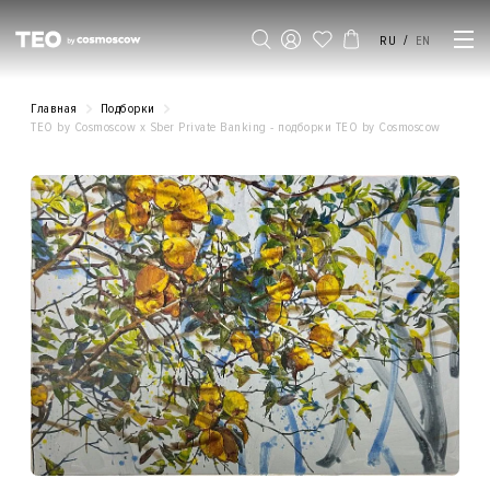
/
RU
EN
Главная
Подборки
TEO by Cosmoscow x Sber Private Banking - подборки ТЕO by Cosmoscow