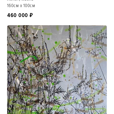
160см x 100см
₽
460 000