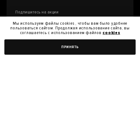
Подпишитесь на акции
и специальные предложения
Мы используем файлы cookies , чтобы вам было удобнее
пользоваться сайтом. Продолжая использование сайта, вы
соглашаетесь с использованием файлов
cookies
Я даю
согласие на обработку моих персональных
ПРИНЯТЬ
данных
и их передачу для получения кэшбэк.
Я согласен с
политикой конфиденциальности
Я согласен на получение новостей, акций и скидок
У нас вы можете продать произведения
искусства из своей коллекции
ПРОДАТЬ РАБОТУ
Политика конфиденциальности