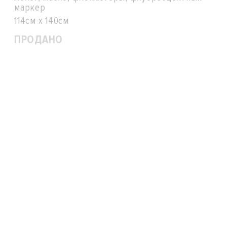
маркер
114см x 140см
ПРОДАНО