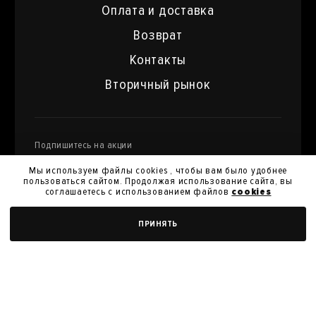
Оплата и доставка
Возврат
Контакты
Вторичный рынок
Подпишитесь на акции
и специальные предложения
Мы используем файлы cookies , чтобы вам было удобнее
пользоваться сайтом. Продолжая использование сайта, вы
соглашаетесь с использованием файлов
cookies
Я даю
согласие на обработку моих персональных
ПРИНЯТЬ
данных
и их передачу для получения кэшбэк.
Я согласен с
политикой конфиденциальности
Я согласен на получение новостей, акций и скидок