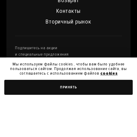
Возврат
Контакты
Вторичный рынок
Подпишитесь на акции
и специальные предложения
Мы используем файлы cookies , чтобы вам было удобнее
пользоваться сайтом. Продолжая использование сайта, вы
соглашаетесь с использованием файлов
cookies
Я даю
согласие на обработку моих персональных
ДОБАВИТЬ В КОРЗИНУ
ПРИНЯТЬ
данных
и их передачу для получения кэшбэк.
Я согласен с
политикой конфиденциальности
Я согласен на получение новостей, акций и скидок
У нас вы можете продать произведения
искусства из своей коллекции