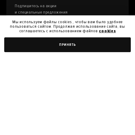
Подпишитесь на акции
и специальные предложения
Мы используем файлы cookies , чтобы вам было удобнее
пользоваться сайтом. Продолжая использование сайта, вы
соглашаетесь с использованием файлов
cookies
Я даю
согласие на обработку моих персональных
ДОБАВИТЬ В КОРЗИНУ
ПРИНЯТЬ
данных
и их передачу для получения кэшбэк.
Я согласен с
политикой конфиденциальности
Я согласен на получение новостей, акций и скидок
У нас вы можете продать произведения
искусства из своей коллекции
ПРОДАТЬ РАБОТУ
Политика конфиденциальности
Пользовательское соглашение