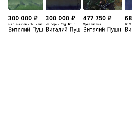
₽
₽
₽
300 000
300 000
477 750
68
Gap. Garden - 32. Zanzibar 1 Palm
Из серии Сад. №50
Хризантема
TOO 
Виталий Пушницкий
Виталий Пушницкий
Виталий Пушницк
Ви