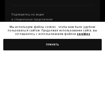
Подпишитесь на акции
и специальные предложения
Мы используем файлы cookies , чтобы вам было удобнее
пользоваться сайтом. Продолжая использование сайта, вы
соглашаетесь с использованием файлов
cookies
Я даю
согласие на обработку моих персональных
ДОБАВИТЬ В КОРЗИНУ
ПРИНЯТЬ
данных
и их передачу для получения кэшбэк.
Я согласен с
политикой конфиденциальности
Я согласен на получение новостей, акций и скидок
У нас вы можете продать произведения
искусства из своей коллекции
ПРОДАТЬ РАБОТУ