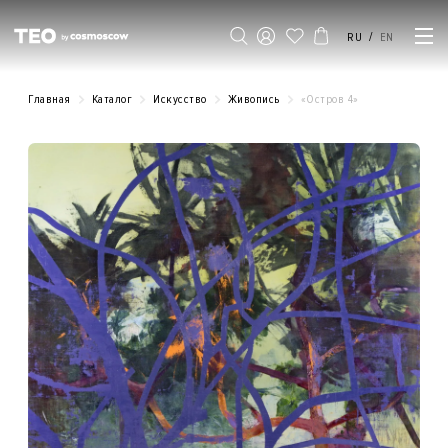
/
RU
EN
Главная
Каталог
Искусство
Живопись
«Остров 4»