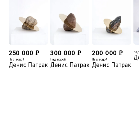
₽
₽
₽
250 000
300 000
200 000
Над
Д
Над водой
Над водой
Над водой
Денис Патракеев
Денис Патракеев
Денис Патракее