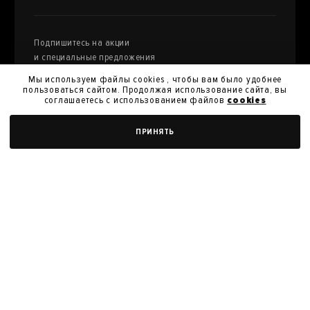
Подпишитесь на акции
и специальные предложения
Мы используем файлы cookies , чтобы вам было удобнее
пользоваться сайтом. Продолжая использование сайта, вы
соглашаетесь с использованием файлов
cookies
Я даю
согласие на обработку моих персональных
ДОБАВИТЬ В КОРЗИНУ
ПРИНЯТЬ
данных
и их передачу для получения кэшбэк.
Я согласен с
политикой конфиденциальности
Я согласен на получение новостей, акций и скидок
У нас вы можете продать произведения
искусства из своей коллекции
ПРОДАТЬ РАБОТУ