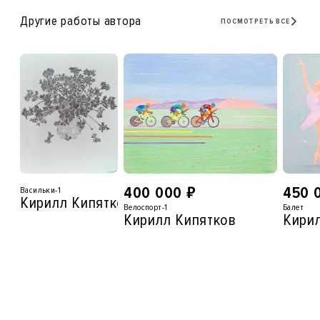
Другие работы автора
ПОСМОТРЕТЬ ВСЕ
₽
400 000
450 
Васильки-1
Кирилл Кипятков
Велоспорт-1
Балет
Кирилл Кипятков
Кири