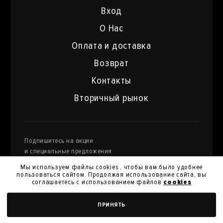
Вход
О Нас
Оплата и доставка
Возврат
Контакты
Вторичный рынок
Подпишитесь на акции
и специальные предложения
Мы используем файлы cookies , чтобы вам было удобнее
пользоваться сайтом. Продолжая использование сайта, вы
соглашаетесь с использованием файлов
cookies
Я даю
согласие на обработку моих персональных
УЗНАТЬ СТОИМОСТЬ
ПРИНЯТЬ
данных
и их передачу для получения кэшбэк.
Я согласен с
политикой конфиденциальности