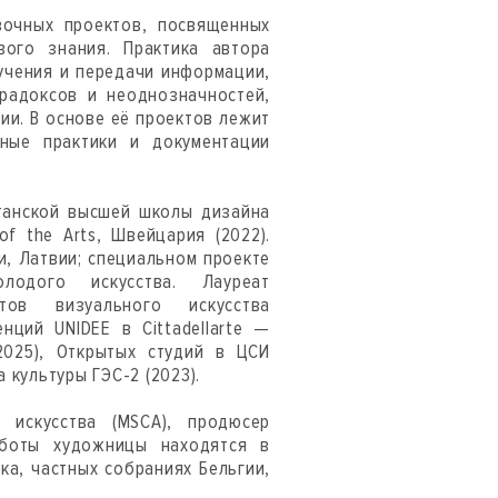
вочных проектов, посвященных
ого знания. Практика автора
учения и передачи информации,
радоксов и неоднозначностей,
ии. В основе её проектов лежит
ные практики и документации
итанской высшей школы дизайна
y of the Arts, Швейцария (2022).
и, Латвии; специальном проекте
лодого искусства. Лауреат
тов визуального искусства
нций UNIDEE в Cittadellarte —
 (2025), Открытых студий в ЦСИ
 культуры ГЭС-2 (2023).
 искусства (MSCA), продюсер
аботы художницы находятся в
а, частных собраниях Бельгии,