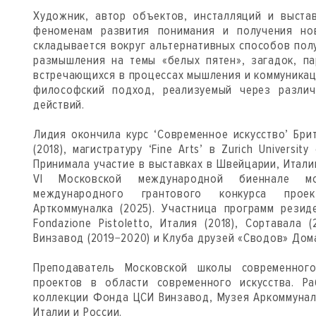
Художник, автор объектов, инсталляций и выста
феноменам развития понимания и получения нов
складывается вокруг альтернативных способов пол
размышления на темы «белых пятен», загадок, па
встречающихся в процессах мышления и коммуникац
философский подход, реализуемый через различ
действий.
Лидия окончила курс ‘Современное искусство’ Бр
(2018), магистратуру ‘Fine Arts’ в Zurich Universit
Принимала участие в выставках в Швейцарии, Итали
VI Московской международной биеннале мо
международного грантового конкурса проек
Арткоммуналка (2025). Участница программ резиде
Fondazione Pistoletto, Италия (2018), Сортавала
Винзавод (2019−2020) и Клуба друзей «Сводов» Дома
Преподаватель Московской школы современного
проектов в области современного искусства. Р
коллекции Фонда ЦСИ Винзавод, Музея Аркоммуналк
Италии и России.