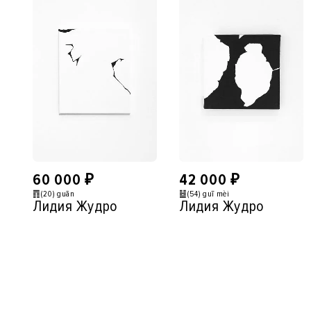
60 000
₽
42 000
₽
䷓(20) guān
䷵(54) guī mèi
Лидия Жудро
Лидия Жудро