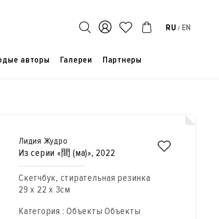
RU
EN
/
одые авторы
Галереи
Партнеры
Лидия Жудро
Из серии «間 (ма)»
, 2022
Скетчбук, стирательная резинка
29 x 22 x 3см
Категория : Объекты Объекты