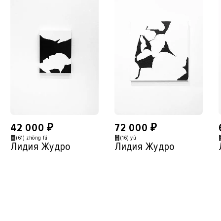
42 000
₽
72 000
₽
䷼(61) zhōng fú
䷏(16) yù
Лидия Жудро
Лидия Жудро