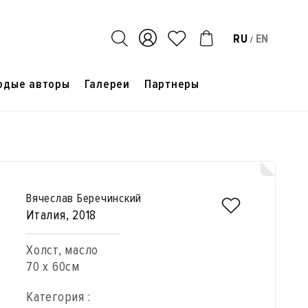
RU
EN
/
одые авторы
Галереи
Партнеры
Вячеслав Беречинский
Италия
, 2018
Холст, масло
70 x 60см
Категория :