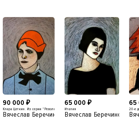
90 000
₽
65 000
₽
65
Клара Цеткин. Из серии "Революция"
Италия
20-е 
ий
Вячеслав Беречинский
Вячеслав Беречинский
Вяч