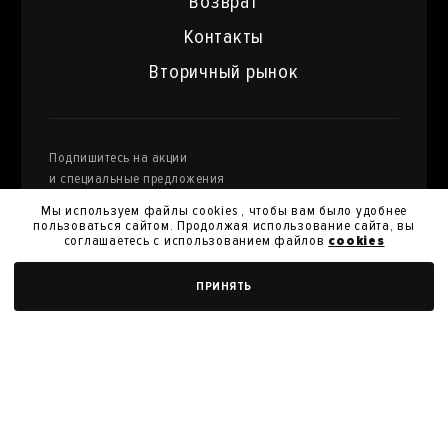
Возврат
Контакты
Вторичный рынок
Подпишитесь на акции
и специальные предложения
Мы используем файлы cookies , чтобы вам было удобнее
пользоваться сайтом. Продолжая использование сайта, вы
соглашаетесь с использованием файлов
cookies
Я даю
согласие на обработку моих персональных
ДОБАВИТЬ В КОРЗИНУ
ПРИНЯТЬ
данных
и их передачу для получения кэшбэк.
Я согласен с
политикой конфиденциальности
Я согласен на получение новостей, акций и скидок
У нас вы можете продать произведения
искусства из своей коллекции