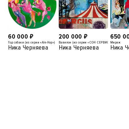
₽
₽
60 000
200 000
650 0
Год собаки (из серии «Ale-Hop»)
Вавилон (из серии «СОН СЕРВИС»)
Мираж
Ника Черняева
Ника Черняева
Ника Ч