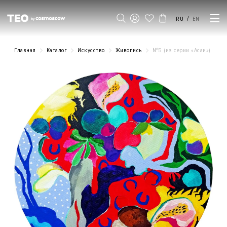
/
RU
EN
Главная
Каталог
Искусство
Живопись
№5 (из серии «Асаи»)