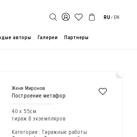
RU
EN
/
одые авторы
Галереи
Партнеры
Женя Миронов
Построение метафор
40 x 55см
тираж 8 экземпляров
Категория : Тиражные работы