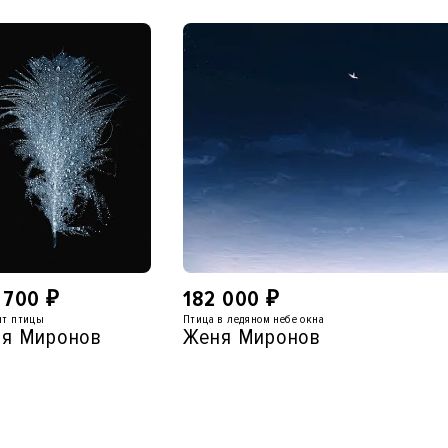
 700
₽
182 000
₽
нт птицы
Птица в ледяном небе окна
я Миронов
Женя Миронов