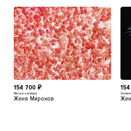
154 700
₽
154
Мазки клевера
Элеме
Женя Миронов
Жен