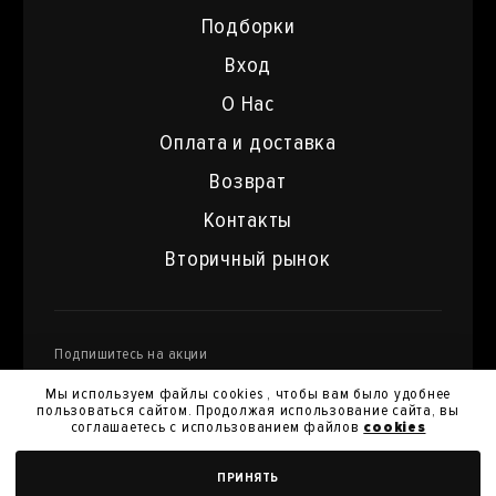
Подборки
Вход
О Нас
Оплата и доставка
Возврат
Контакты
Вторичный рынок
Подпишитесь на акции
и специальные предложения
Мы используем файлы cookies , чтобы вам было удобнее
пользоваться сайтом. Продолжая использование сайта, вы
соглашаетесь с использованием файлов
cookies
Я даю
согласие на обработку моих персональных
ДОБАВИТЬ В КОРЗИНУ
ПРИНЯТЬ