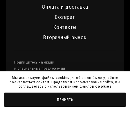
Оплата и доставка
Возврат
Контакты
Вторичный рынок
Подпишитесь на акции
и специальные предложения
Мы используем файлы cookies , чтобы вам было удобнее
пользоваться сайтом. Продолжая использование сайта, вы
соглашаетесь с использованием файлов
cookies
Я даю
согласие на обработку моих персональных
ДОБАВИТЬ В КОРЗИНУ
ПРИНЯТЬ
данных
и их передачу для получения кэшбэк.
Я согласен с
политикой конфиденциальности
Я согласен на получение новостей, акций и скидок