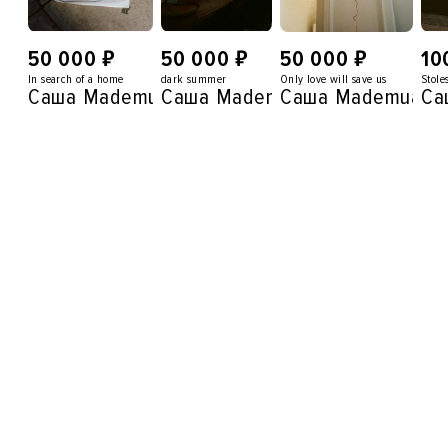
₽
₽
₽
50 000
50 000
50 000
10
In search of a home
dark summer
Only love will save us
Stole
Саша Mademuaselle
Саша Mademuaselle
Саша Mademuasel
Са