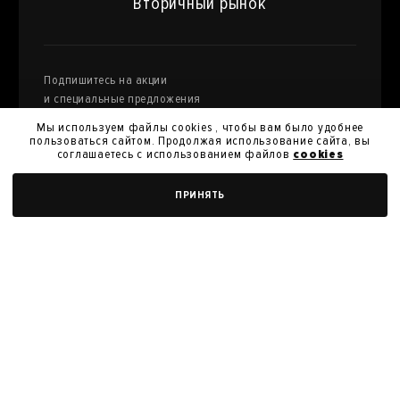
Вторичный рынок
Подпишитесь на акции
и специальные предложения
Мы используем файлы cookies , чтобы вам было удобнее
пользоваться сайтом. Продолжая использование сайта, вы
соглашаетесь с использованием файлов
cookies
Я даю
согласие на обработку моих персональных
ДОБАВИТЬ В КОРЗИНУ
ПРИНЯТЬ
данных
и их передачу для получения кэшбэк.
Я согласен с
политикой конфиденциальности
Я согласен на получение новостей, акций и скидок
У нас вы можете продать произведения
искусства из своей коллекции
ПРОДАТЬ РАБОТУ