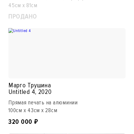
45см x 81см
ПРОДАНО
Марго Трушина
Untitled 4, 2020
Прямая печать на алюминии
100см x 43см x 28см
₽
320 000