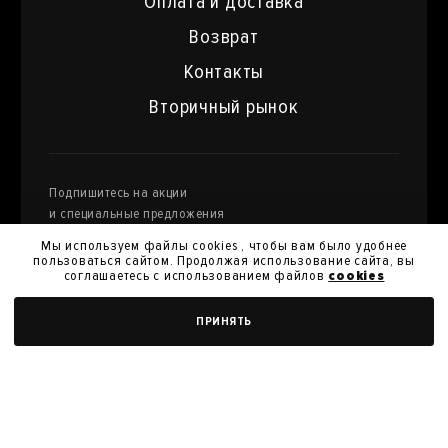
Оплата и доставка
Возврат
Контакты
Вторичный рынок
Подпишитесь на акции
и специальные предложения
Мы используем файлы cookies , чтобы вам было удобнее
пользоваться сайтом. Продолжая использование сайта, вы
соглашаетесь с использованием файлов
cookies
Я даю
согласие на обработку моих персональных
ДОБАВИТЬ В КОРЗИНУ
ПРИНЯТЬ
данных
и их передачу для получения кэшбэк.
Я согласен с
политикой конфиденциальности
Я согласен на получение новостей, акций и скидок