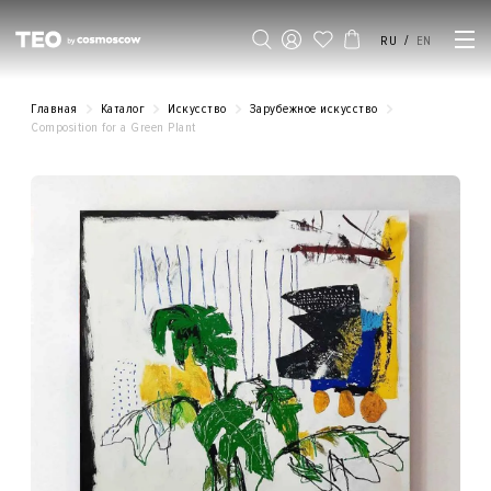
/
RU
EN
Главная
Каталог
Искусство
Зарубежное искусство
Composition for a Green Plant