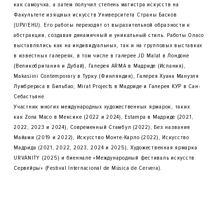
как самоучка, а затем получил степень магистра искусств на
Факультете изящных искусств Университета Страны Басков
(UPV/EHU). Его работы переходят от выразительной образности к
абстракции, создавая динамичный и уникальный стиль. Работы Оласо
выставлялись как на индивидуальных, так и на групповых выставках
в известных галереях, в том числе в галерее JD Malat в Лондоне
(Великобритания и Дубай), Галерея ARMA в Мадриде (Испания),
Makasiini Contemporary в Турку (Финляндия), Галерея Хуана Мануэля
Лумбрераса в Бильбао, Mirat Projects в Мадриде и Галерея КУР в Сан-
Себастьяне.
Участник многих международных художественных ярмарок, таких
как Zona Maco в Мексике (2022 и 2024), Estampa в Мадриде (2021,
2022, 2023 и 2024), Современный Стамбул (2022), Без названия
Майами (2019 и 2022), Искусство Монте-Карло (2022), Искусство
Мадрида (2021, 2022, 2023, 2024 и 2025), Художественная ярмарка
URVANITY (2025) и биеннале «Международный фестиваль искусств
Сервейры» (Festival Internacional de Música de Cervera).