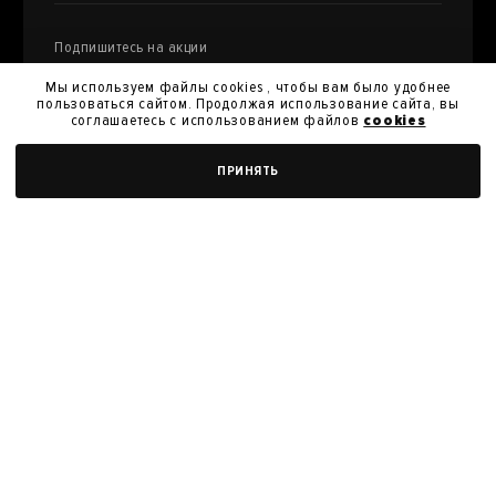
Подпишитесь на акции
и специальные предложения
Мы используем файлы cookies , чтобы вам было удобнее
пользоваться сайтом. Продолжая использование сайта, вы
соглашаетесь с использованием файлов
cookies
Я даю
согласие на обработку моих персональных
УЗНАТЬ СТОИМОСТЬ
ПРИНЯТЬ
данных
и их передачу для получения кэшбэк.
Я согласен с
политикой конфиденциальности
Я согласен на получение новостей, акций и скидок
У нас вы можете продать произведения
искусства из своей коллекции
ПРОДАТЬ РАБОТУ
Политика конфиденциальности